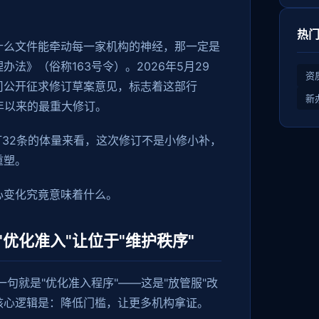
热
什么文件能牵动每一家机构的神经，那一定是
法》（俗称163号令）。2026年5月29
资
司公开征求修订草案意见，标志着这部行
新
5年以来的最重大修订。
订32条的体量来看，这次修订不是小修小补，
重塑。
心变化究竟意味着什么。
优化准入"让位于"维护秩序"
一句就是"优化准入程序"——这是"放管服"改
核心逻辑是：降低门槛，让更多机构拿证。