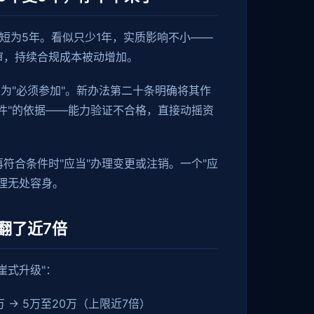
短为5年。看似只少1年，实质影响不小——
审，持续合规成本被动增加。
级为"必须参加"。新办法第二十条明确将其作
件"的依据——能力验证不合格，直接动摇资
符合条件时"应当"办理变更或注销。一个"应
理无处容身。
翻了近7倍
崖式升级"：
 → 5万至20万（上限近7倍）