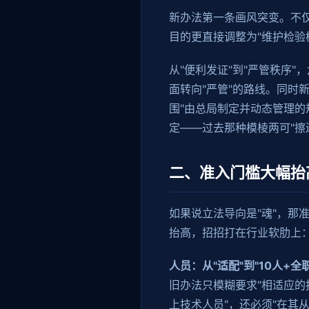
新办法第一条画风突变。不
目的更直接调整为"维护检验
从"便利发证"到"严管秩序"
面转向"严管"的路线。同时
围"由总局制定并动态管理
定——过去那种模棱两可"擦
二、准入门槛大幅抬
如果说立法导向是"魂"，那
抬高，招招打在行业软肋上
人员：从"适配"到"10人+全职
旧办法只模糊要求"相适应的
上技术人员"，还必须"在其