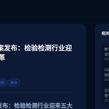
相
草案发布：检验检测行业迎
数
该
革
20
C
验
20
机构
新办
芯
境
20
案发布：检验检测行业迎来五大