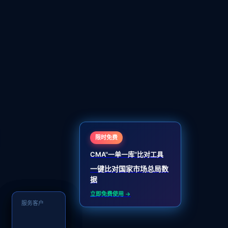
限时免费
CMA"一单一库"比对工具
一键比对国家市场总局数
据
立即免费使用 →
AI 审查效率
服务客户
● 响应速度
85%
2300+
<1s