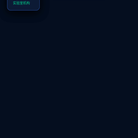
AI 辅助审查后
实验室机构
数据采集延迟