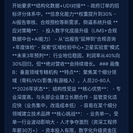
开始要求**结构化数据+UDI对接** - 政府订单的招
标评分体系中，**信息化能力**权重提升到30% -
AI报告审核、合规预检等新需求，倒逼系统升级 **
应对策略**： - 投入数字化底座升级（LIMS+合规
数据中台+AI能力） - 从"出报告"延伸到"合规咨询
+年度体检" - 探索"区域检验中心+卫星实验室"模式
**未来3年预判**：行业地位稳固，利润率从40%向
30%回归，但**绝对营收**会持续增长。 ### 画像
B：垂直领域专精机构 **特点**：聚焦某个细分领
域（骨科/IVD/影像/有源植入），人员20-80人
**2026年状态**：结构性受益 **核心优势**： - 专
业深度高，与头部企业建立长期合作 - 监管变化适
应快（业务集中，改造成本低） - 容易在某个细分
领域建立技术品牌 **核心挑战**： - 业务单一，受
单一行业波动影响大 - 人才争夺激烈（资深工程师
年薪30万+） - 资本投入有限，数字化升级资金压