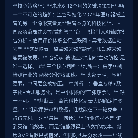
**核心策略**：**未来6-12个月的关键决策期** ##
一个不可逆的趋势：监管科技化 2026年医疗器械监
管的另一个隐形变量是**监管本身的科技化**： -
国家药监局建设"智慧监管"平台 - 飞检引入AI辅助报
告分析 - 信用评价体系全行业联网 - 异常数据自动
预警 **这意味着：监管越来越"懂行"，违规越来越
容易被发现。** 合规从"被动应对"走向"主动防控"是
唯一选择。 ## 三个核心判断 **判断一：医疗器械
检测行业的"两极分化"将加速。** 头部更强，尾部
更弱，中间层会被挤压。 **判断二：垂直专精+数
字化+合规服务化，是中小机构的"三张船票"。** 缺
一不可。 **判断三：监管科技化是最大的确定性变
量。** 谁能用好AI和数据，谁就能在下一轮竞争中
占得先机。 > **最后一句话：** 行业洗牌不是"谁
消灭谁"的故事，而是"谁能跟得上节奏"的故事。新
版GMP看似是紧箍咒，但同时也是分水岭——**线