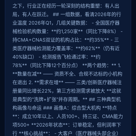
之下，行业正在经历一轮深刻的结构重塑：有人出
局，有人在跃迁。 ## 一组数据，看清2026年的行
业温度 2026年Q1，几组关键数据： - 全国医疗器
械检验机构数量：**约1,250家**（同比下降8%） -
持CMA+CNAS双证的机构占比：**约35%** - 三
类医疗器械检测能力覆盖率：**约62%**（仍有近
40%缺口） - 检测报告飞检通过率：**约
78%**（同比下降12个百分点） **两个趋势：** 1.
**数量在减** —— 资质不全、合规不达标的小机构
在退出 2. **需求在增** —— 三类/创新医疗器械注
册量同比增长22%，第三方检测需求被放大 **这就
是典型的"洗牌+扩张"并存周期。** ## 三种典型机
构画像与命运 ### 画像A：综合型大机构 **特点
**：成立10年以上、人员100+、持三证、CMA能力
项500+ **2026年状态**：订单稳定，但利润率下
行 **核心挑战**： - 大客户（医疗器械头部企业）