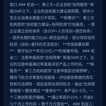
窗口 ### 机会一：第三方+企业自检"协同服务" 新
版GMP之下，企业的自检能力建设是刚需，但中小
型企业自建全套能力不现实。 **新模式**：第三方
机构提供"自检能力建设+协同检测"打包服务。 - 帮
企业建立自检体系（含SOP+人员培训+质控体系）
- 提供长期的能力比对+质控品供应 - 部分项目协同
检测（自检+委托的灵活组合） **市场容量估算
**：保守估计**年化20亿+**的增量市场。 ### 机
会二：注册申报前的"合规预审" 新版GMP之下，企
业的注册申报通过率直接决定产品上市时间。 **新
服务**：第三方机构提供"注册申报前合规预审"。 -
模拟飞检方式审查检测报告 - 评估报告数据的真实
性和可追溯性 - 提前发现合规风险点 - 输出"合规预
审报告"+整改建议 **客单价**：单产品2-5万。一
个三类创新医疗器械，**通过率提升20% = 节省6-
12个月上市时间 = 数千万元营收**。 ### 机会三：