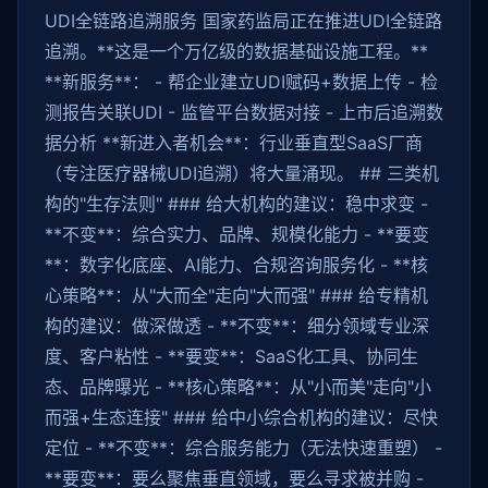
UDI全链路追溯服务 国家药监局正在推进UDI全链路
追溯。**这是一个万亿级的数据基础设施工程。**
**新服务**： - 帮企业建立UDI赋码+数据上传 - 检
测报告关联UDI - 监管平台数据对接 - 上市后追溯数
据分析 **新进入者机会**：行业垂直型SaaS厂商
（专注医疗器械UDI追溯）将大量涌现。 ## 三类机
构的"生存法则" ### 给大机构的建议：稳中求变 -
**不变**：综合实力、品牌、规模化能力 - **要变
**：数字化底座、AI能力、合规咨询服务化 - **核
心策略**：从"大而全"走向"大而强" ### 给专精机
构的建议：做深做透 - **不变**：细分领域专业深
度、客户粘性 - **要变**：SaaS化工具、协同生
态、品牌曝光 - **核心策略**：从"小而美"走向"小
而强+生态连接" ### 给中小综合机构的建议：尽快
定位 - **不变**：综合服务能力（无法快速重塑） -
**要变**：要么聚焦垂直领域，要么寻求被并购 -