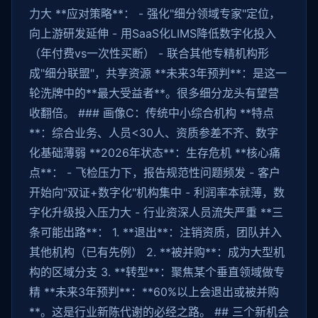
力大 **应对策略**： - 强化"细分领域专家"定位，
向上游研发延伸 - 用SaaS化LIMS降低数字化投入
（年付费vs一次性买断） - 联合其他专精机构形
成"细分联盟"，共享资源 **未来3年预判**：是这一
轮洗牌中的**最大受益者**。很多细分龙头有望营
收翻倍。 ### 画像C：传统中小综合机构 **特点
**：综合业务、人员<30人、资质参差不齐、数字
化基础薄弱 **2026年状态**：生存危机 **核心痛
点**： - 飞检压力下，报告规范性问题频发 - 客户
开始向"双证+数字化"机构集中 - 利润率本就薄，数
字化升级投入压力大 - 行业资深人员流失严重 **三
条可能出路**： 1. **退出**：注销资质，团队并入
其他机构（已有先例） 2. **被并购**：成为大型机
构的区域分支 3. **转型**：聚焦某个垂直领域做专
精 **未来3年预判**：**60%以上会退出或被并购
**。这是行业新陈代谢的必经之路。 ## 三个新机会