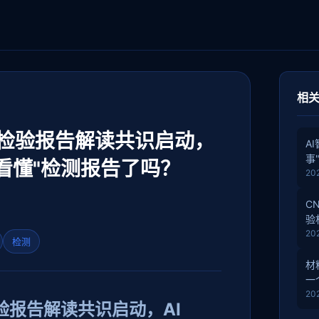
相
检验报告解读共识启动，
A
事
真的"看懂"检测报告了吗？
20
C
验
20
检测
材
一
20
验报告解读共识启动，AI