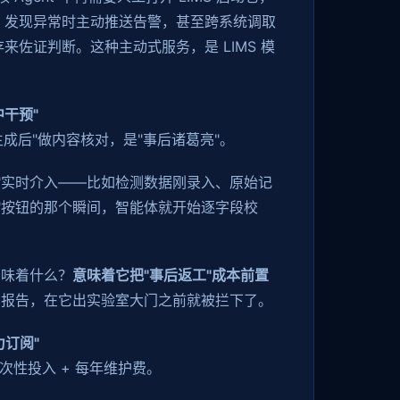
，发现异常时主动推送告警，甚至跨系统调取
来佐证判断。这种主动式服务，是 LIMS 模
中干预"
告生成后"做内容核对，是"事后诸葛亮"。
"实时介入——比如检测数据刚录入、原始记
"按钮的那个瞬间，智能体就开始逐字段校
。
意味着什么？
意味着它把"事后返工"成本前置
的报告，在它出实验室大门之前就被拦下了。
力订阅"
一次性投入 + 每年维护费。