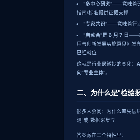
"多中心研究"
——意味着
指南/标准提供证据支撑
"专家共识"
——意味着行业
"启动会"是 6 月 7 日
——
用与创新发展实施意见》发
已经就位
这就是行业最微妙的变化：
向"专业主体"
。
二、为什么是"检验
很多人会问：为什么率先破局
测"或"数据采集"？
答案藏在三个特性里：