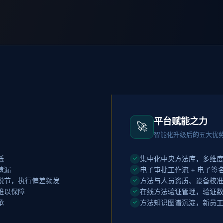
平台赋能之力
🚀
智能化升级后的五大优
低
集中化中央方法库，多维
✓
遗漏
电子审批工作流 + 电子签
✓
脱节，执行偏差频发
方法与人员资质、设备校
✓
难以保障
在线方法验证管理，验证
✓
承
方法知识图谱沉淀，新员
✓