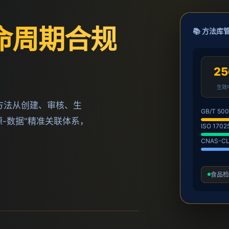
命周期合规
📚 方法库
25
生效
方法从创建、审核、生
GB/T 500
-数据"精准关联体系，
ISO 1702
CNAS-CL
食品检